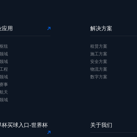
业应用
解决方案
枢纽
租赁方案
领域
施工方案
领域
安全方案
工程
物流方案
领域
数字方案
赛事
航天
领域
界杯买球入口-世界杯
关于我们