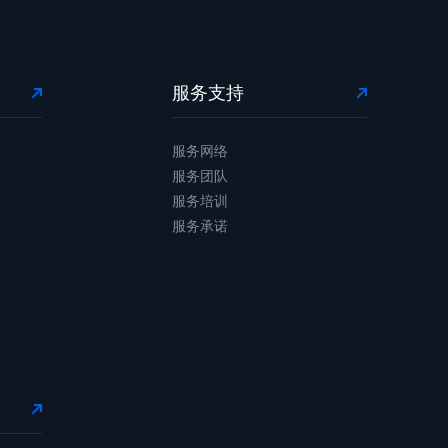
服务支持
服务网络
服务团队
服务培训
服务承诺