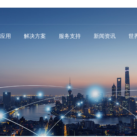
业应用
解决方案
服务支持
新闻资讯
世