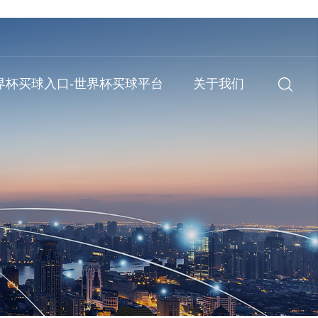
界杯买球入口-世界杯买球平台
关于我们