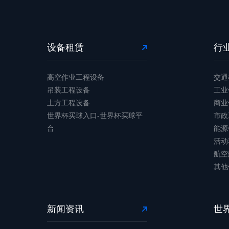
设备租赁
行
高空作业工程设备
交通
吊装工程设备
工业
土方工程设备
商业
世界杯买球入口-世界杯买球平
市政
台
能源
活动
航空
其他
新闻资讯
世